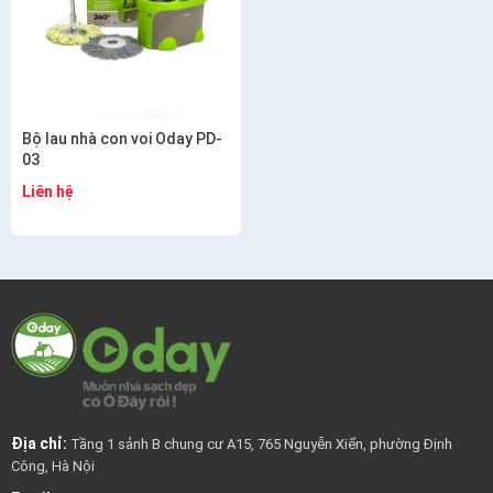
Bộ lau nhà con voi Oday PD-
03
Liên hệ
Địa chỉ:
Tầng 1 sảnh B chung cư A15, 765 Nguyễn Xiển, phường Định
Công, Hà Nội