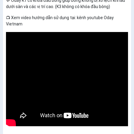
💬 Oday K1 có khóa đầu bông giúp bông không bị xô lệch khi lau
dưới sàn và các vị trí cao. (K3 không có khóa đầu bông)
📺 Xem video hướng dẫn sử dụng tại: kênh youtube Oday
Vietnam