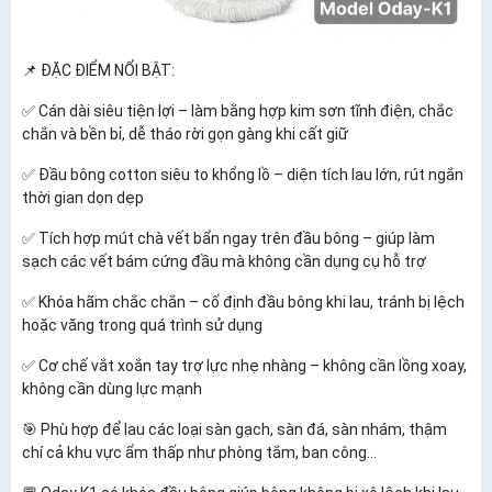
📌 ĐẶC ĐIỂM NỔI BẬT:
✅ Cán dài siêu tiện lợi – làm bằng hợp kim sơn tĩnh điện, chắc
chắn và bền bỉ, dễ tháo rời gọn gàng khi cất giữ
✅ Đầu bông cotton siêu to khổng lồ – diện tích lau lớn, rút ngắn
thời gian dọn dẹp
✅ Tích hợp mút chà vết bẩn ngay trên đầu bông – giúp làm
sạch các vết bám cứng đầu mà không cần dụng cụ hỗ trợ
✅ Khóa hãm chắc chắn – cố định đầu bông khi lau, tránh bị lệch
hoặc văng trong quá trình sử dụng
✅ Cơ chế vắt xoắn tay trợ lực nhẹ nhàng – không cần lồng xoay,
không cần dùng lực mạnh
🎯 Phù hợp để lau các loại sàn gạch, sàn đá, sàn nhám, thậm
chí cả khu vực ẩm thấp như phòng tắm, ban công…