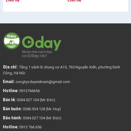
Liên hệ
Liên hệ
Địa chỉ:
Tầng 1 sảnh B chung cư A15, 765 Nguyễn Xiển, phường Định
Công, Hà Nội
Email:
congtyodayvietnam@gmail.com
Hotline:
0913766656
Bán lẻ:
0384.027.104 (Mr. Đức)
Bán buôn:
0386.934.128 (Mr. Huy)
Bảo hành:
0384.027.104 (Mr. Đức)
Hotline:
0913 766 656