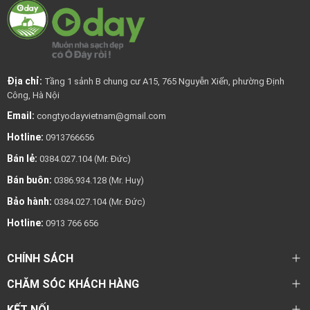
Địa chỉ:
Tầng 1 sảnh B chung cư A15, 765 Nguyễn Xiển, phường Định
Công, Hà Nội
Email:
congtyodayvietnam@gmail.com
Hotline:
0913766656
Bán lẻ:
0384.027.104 (Mr. Đức)
Bán buôn:
0386.934.128 (Mr. Huy)
Bảo hành:
0384.027.104 (Mr. Đức)
Hotline:
0913 766 656
CHÍNH SÁCH
CHĂM SÓC KHÁCH HÀNG
KẾT NỐI