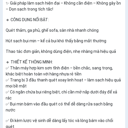
✨
Giải pháp làm sạch hiện đại – Không cần điện – Không gây ồn
– Dọn sạch trong tích tắc!
🔹
CÔNG DỤNG NỔI BẬT:
Quét
thảm
,
ga phủ
,
ghế sofa
,
sàn nhà
nhanh chóng
Hút sạch bụi mịn
– kể cả bụi khó thấy bằng mắt thường
Thao tác đơn giản, không dùng điện, nhẹ nhàng mà hiệu quả
🔹
THIẾT KẾ THÔNG MINH:
✅
Thân máy
hợp kim sơn tĩnh điện
– bền chắc, sang trọng,
khác biệt hoàn toàn với hàng nhựa rẻ tiền
✅
Trang bị
3 đầu thanh quét xoay linh hoạt
– làm sạch hiệu quả
mọi bề mặt
✅
Có
ngăn chứa bụi riêng biệt
, chỉ cần mở nắp dưới đáy để xả
rác
✅
Bụi mịn bám vào đầu quét
có thể dễ dàng rửa sạch bằng
nước
✅
Đi kèm lược vệ sinh
dễ dàng lấy tóc và lông bám vào chổi
quét