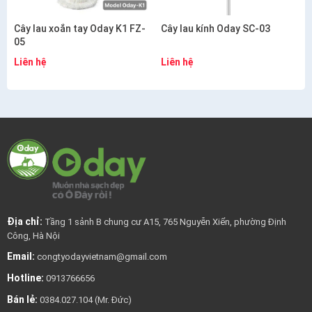
Cây lau xoắn tay Oday K1 FZ-
Cây lau kính Oday SC-03
05
Liên hệ
Liên hệ
Địa chỉ:
Tầng 1 sảnh B chung cư A15, 765 Nguyễn Xiển, phường Định
Công, Hà Nội
Email:
congtyodayvietnam@gmail.com
Hotline:
0913766656
Bán lẻ:
0384.027.104 (Mr. Đức)