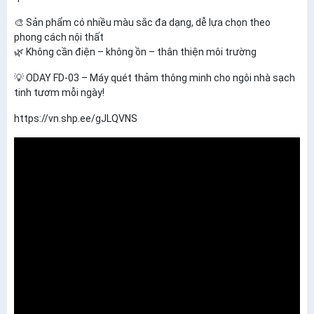
🎨
Sản phẩm có nhiều màu sắc đa dạng
, dễ lựa chọn theo
phong cách nội thất
🌿
Không cần điện – không ồn – thân thiện môi trường
💡
ODAY FD-03 – Máy quét thảm thông minh cho ngôi nhà sạch
tinh tươm mỗi ngày!
https://vn.shp.ee/gJLQVNS