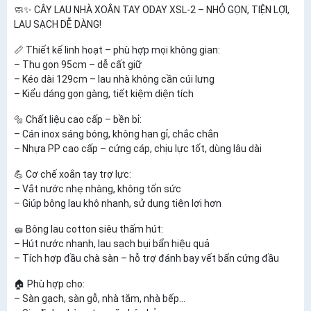
🧼✨ CÂY LAU NHÀ XOẮN TAY ODAY XSL-2 – NHỎ GỌN, TIỆN LỢI,
LAU SẠCH DỄ DÀNG!
📏 Thiết kế linh hoạt – phù hợp mọi không gian:
– Thu gọn 95cm – dễ cất giữ
– Kéo dài 129cm – lau nhà không cần cúi lưng
– Kiểu dáng gọn gàng, tiết kiệm diện tích
🔩 Chất liệu cao cấp – bền bỉ:
– Cán inox sáng bóng, không han gỉ, chắc chắn
– Nhựa PP cao cấp – cứng cáp, chịu lực tốt, dùng lâu dài
💪 Cơ chế xoắn tay trợ lực:
– Vắt nước nhẹ nhàng, không tốn sức
– Giúp bông lau khô nhanh, sử dụng tiện lợi hơn
🧽 Bông lau cotton siêu thấm hút:
– Hút nước nhanh, lau sạch bụi bẩn hiệu quả
– Tích hợp đầu chà sàn – hỗ trợ đánh bay vết bẩn cứng đầu
🏠 Phù hợp cho:
– Sàn gạch, sàn gỗ, nhà tắm, nhà bếp…