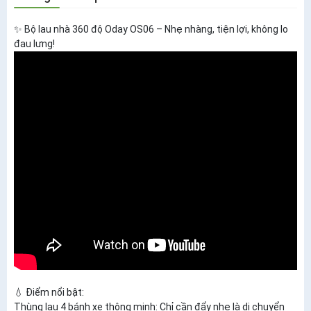
✨ Bộ lau nhà 360 độ Oday OS06 – Nhẹ nhàng, tiện lợi, không lo
đau lưng!
💧 Điểm nổi bật:
Thùng lau 4 bánh xe thông minh: Chỉ cần đẩy nhẹ là di chuyển