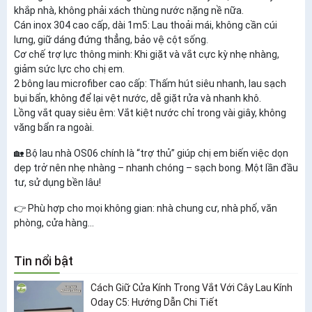
khắp nhà, không phải xách thùng nước nặng nề nữa.
Cán inox 304 cao cấp, dài 1m5: Lau thoải mái, không cần cúi
lưng, giữ dáng đứng thẳng, bảo vệ cột sống.
Cơ chế trợ lực thông minh: Khi giặt và vắt cực kỳ nhẹ nhàng,
giảm sức lực cho chị em.
2 bông lau microfiber cao cấp: Thấm hút siêu nhanh, lau sạch
bụi bẩn, không để lại vệt nước, dễ giặt rửa và nhanh khô.
Lồng vắt quay siêu êm: Vắt kiệt nước chỉ trong vài giây, không
văng bẩn ra ngoài.
🏡 Bộ lau nhà OS06 chính là “trợ thủ” giúp chị em biến việc dọn
dẹp trở nên nhẹ nhàng – nhanh chóng – sạch bong. Một lần đầu
tư, sử dụng bền lâu!
👉 Phù hợp cho mọi không gian: nhà chung cư, nhà phố, văn
phòng, cửa hàng…
Tin nổi bật
Cách Giữ Cửa Kính Trong Vắt Với Cây Lau Kính
Oday C5: Hướng Dẫn Chi Tiết