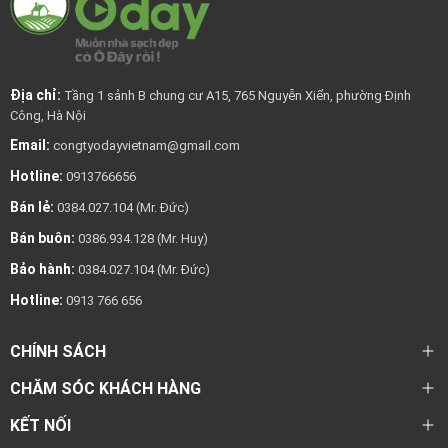
Địa chỉ:
Tầng 1 sảnh B chung cư A15, 765 Nguyễn Xiển, phường Định
Công, Hà Nội
Email:
congtyodayvietnam@gmail.com
Hotline:
0913766656
Bán lẻ:
0384.027.104 (Mr. Đức)
Bán buôn:
0386.934.128 (Mr. Huy)
Bảo hành:
0384.027.104 (Mr. Đức)
Hotline:
0913 766 656
CHÍNH SÁCH
CHĂM SÓC KHÁCH HÀNG
KẾT NỐI