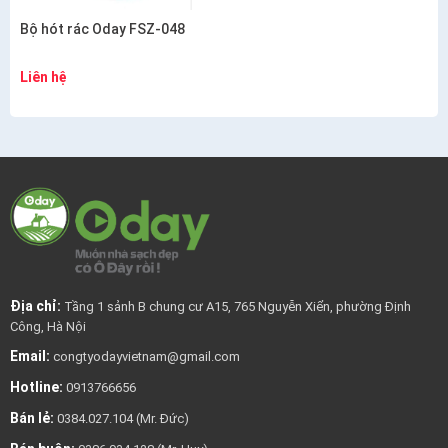
Bộ hót rác Oday FSZ-048
Liên hệ
Địa chỉ:
Tầng 1 sảnh B chung cư A15, 765 Nguyễn Xiển, phường Định
Công, Hà Nội
Email:
congtyodayvietnam@gmail.com
Hotline:
0913766656
Bán lẻ:
0384.027.104 (Mr. Đức)