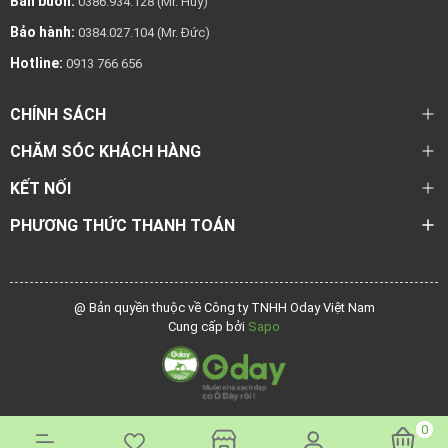
Bán buôn:
0386.934.128 (Mr. Huy)
Bảo hành:
0384.027.104 (Mr. Đức)
Hotline:
0913 766 656
CHÍNH SÁCH
CHĂM SÓC KHÁCH HÀNG
KẾT NỐI
PHƯƠNG THỨC THANH TOÁN
@ Bản quyền thuộc về Công ty TNHH Oday Việt Nam
Cung cấp bởi
Sapo
0