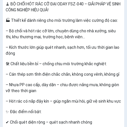
🧹 BỘ CHỔI HÓT RÁC CỠ ĐẠI ODAY FSZ-040 – GIẢI PHÁP VỆ SINH
CÔNG NGHIỆP HIỆU QUẢ!
🏭 Thiết kế dành riêng cho môi trường làm việc cường độ cao:
– Bộ chổi và hót rác cỡ lớn, chuyên dùng cho nhà xưởng, siêu
thị, khu thương mại, trường học, bệnh viện...
– Kích thước lớn giúp quét nhanh, sạch hơn, tối ưu thời gian lao
động
🛠️ Chất liệu bền bỉ – chống chịu môi trường khắc nghiệt:
– Cán thép sơn tĩnh điện chắc chắn, không cong vênh, không gỉ
– Nhựa PP cao cấp, dày dặn – chịu được nắng mưa, không giòn
vỡ theo thời gian
– Hót rác có nắp đậy kín – giúp ngăn mùi hôi, giữ vệ sinh khu vực
✨ Đặc điểm nổi bật:
✔ Chổi quét diện rộng – quét sạch nhanh chóng